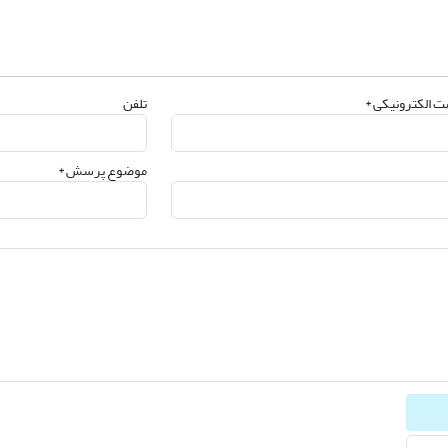
 الکترونیکی *
تلفن
موضوع پرسش *