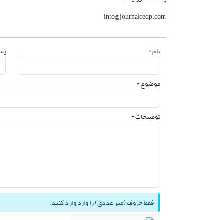
info@journalcedp.com
نام *
پست
موضوع *
توضیحات *
فقط حروف (غیر عددی) را وارد وارد کنید.