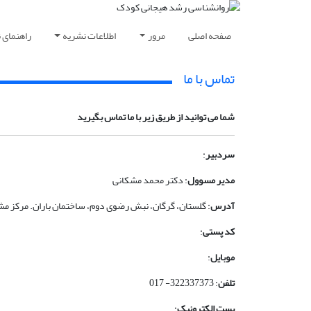
صفحه اصلی
مرور
اطلاعات نشریه
راهنمای 
تماس با ما
شما می توانید از طریق زیر با ما تماس بگیرید
سردبیر
:
مدیر مسوول
: دکتر محمد مشکانی
آدرس
: گلستان، گرگان، نبش رضوی دوم، ساختمان باران. مرکز مشا
کد پستی
:
موبایل
:
تلفن
: 322337373- 017
پست الکترونیک
: