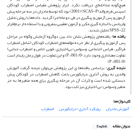
هیچ‌گونه مداخله‌ای دریافت نکرد. ابزار پژوهش مقیاس اضطراب کودکان
اسپنس فرم والد(SCAS-P) (2001) بود که توسط مادران در سه مرحله پیش
آزمون و پس آزمون و پیگیری در طی دو ماه اجرا گردید. داده‌ها با روش تحلیل
واریانس با اندازه گیری مکرر و آزمون تعقیبی بنفرونی و با استفاده از نرم‌افزار
SPSS-22 تحلیل شدند.
یافته ها
: یافته‌های پژوهش نشان داد بین دوگروه آزمایش وگواه در مراحل
پس آزمون و پیگیری از نظر خرده مؤلفه‌های اضطراب کودکان (شامل اضطراب
فراگیر، هراس اجتماعی، وسواس-بی‌اختیاری، فوبی خاص و اضطراب جدایی)
تفاوت معناداری وجود دارد (001/0> P) و این تفاوت در طول زمان پایدار است
(001/0> P).
نتیجه گیری
: براساس یافته‌ها ی این پژوهش می‌توان نتیجه گرفت آموزش
والدین به روش آدلری –درایکورس باعث کاهش اضطراب در کودکان پیش
دبستانی شده است و اثرات آن در مرحله پیگیری برای همه متغیرها به جز
متغیر وسواس-بی اختیاری نیز ثابت بود.
کلیدواژه‌ها
آموزش مادران
رویکرد آدلری-درایکورس
اضطراب
عنوان مقاله
English