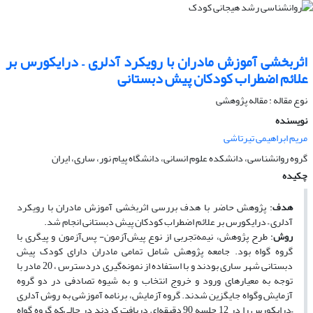
اثربخشی آموزش مادران با رویکرد آدلری – درایکورس بر
علائم اضطراب کودکان پیش دبستانی
نوع مقاله : مقاله پژوهشی
نویسنده
مریم ابراهیمی تیرتاشی
گروه روانشناسی، دانشکده علوم انسانی، دانشگاه پیام نور، ساری، ایران
چکیده
هدف
: پژوهش حاضر با هدف بررسی اثربخشی آموزش مادران با رویکرد
آدلری – درایکورس بر علائم اضطراب کودکان پیش دبستانی انجام شد.
روش
: طرح پژوهش، نیمه‌تجربی از نوع پیش‌آزمون- پس‌آزمون و پیگری با
گروه گواه بود. جامعه پژوهش شامل تمامی مادران دارای کودک پیش
دبستانی شهر ساری بودند و با استفاده از نمونه‌گیری دردسترس ، 20 مادر با
توجه به معیارهای ورود و خروج انتخاب و به شیوه تصادفی در دو گروه
آزمایش وگواه جایگزین شدند. گروه آزمایش، برنامه آموزشی به روش آدلری
–درایکورس را در 12 جلسه 90 دقیقه‌ای دریافت کردند در حالی‌که گروه گواه