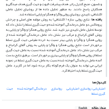
و نلسون، منبع کنترل راتر، هدف پیشرفت الیوت و جهت ­گیری هدف میدگلی و
همکاران پاسخ دادند. به منظور تحلیل داده ­ها از روش­های تحلیل عاملی
اکتشافی، تاییدی، روش­های روایی واگرا و همگرا و پایایی استفاده شد.
یافته ها
: نتایج روایی سازه ( اکتشافی) به روش مولفه ­های اصلی و چرخش
پروماکس دو عامل درماندگی آموخته شده و جهت گیری تسلط را نشان داد که
توسط تحلیل عامل تاییدی نیز تایید شد. نتایج روایی همگرا و واگرا و پایایی به
روش آلفای کرانباخ و مرکب نیز نشان داد عامل درماندگی آموخته ­شده از
روایی همگرا و واگرا و پایایی بهتر نسبت به خرده مقیاس جهت­ گیری تسلط
برخوردار است نتایج روایی همگرا و واگرا و پایایی به روش آلفای کرانباخ و
مرکب نیز نشان داد عامل درماندگی آموخته شده نسبت به عامل جهت­ گیری
تسلط از روایی همگرا و واگرا و پایایی بهتری برخوردار است. برطبق نتایج بدست
آمده عامل درماندگی آموخته شده نسبت به عامل جهت­ گیری تسلط در نمونه
ایرانی می ­تواند به عنوان یک فرم کوتاه بکار برده شود اما در کاربرد عامل
جهت گیری تسلط باید احتیاط کرد.
کلیدواژه‌ها
اعتباریابی؛ رواسازی؛ اعتباریابی
رواسازی
درماندگی آموخته شده
جهت
گیری تسلط
عنوان مقاله
English