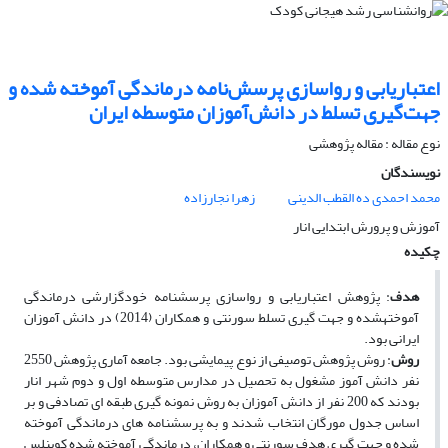
اعتباریابی و رواسازی پرسش‌نامه درماندگی آموخته شده و
جهت‌گیری تسلط در دانش‌آموزان متوسطه ایران
نوع مقاله : مقاله پژوهشی
نویسندگان
محمد احمدی ده القطب الدینی
زهرا نجارزاده
آموزش و پرورش ابتدایی انار
چکیده
هدف
: پژوهش اعتباریابی و رواسازی پرسش­نامه خودگزارشی درماندگی
آموخته­شده و جهت­ گیری تسلط سورنتی و همکاران (2014) در دانش ­آموزان
ایرانی بود.
روش
: روش پژوهش توصیفی از نوع پیمایشی بود. جامعه آماری پژوهش 2550
نفر دانش ­آموز مشغول به تحصیل در مدارس متوسطه اول و دوم شهر انار
بودند که 200 نفر از دانش ­آموزان به روش نمونه ­گیری طبقه­ ای تصادفی و بر
اساس جدول مورگان انتخاب شدند و به پرسش­نامه ­های درماندگی آموخته
شده و جهت­ گیری هدف سورنتی و همکاران، درماندگی آموخته شده کوینلس