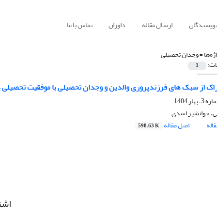
نویسندگان
ارسال مقاله
داوران
تماس با ما
ژه‌ها =
وجدان تحصیلی
ات:
1
راک از سبک های فرزندپروری والدین و وجدان تحصیلی با موفقیت تحصیلی 
ی، جوانشیر اسدی
اله
اصل مقاله
598.63 K
اشت